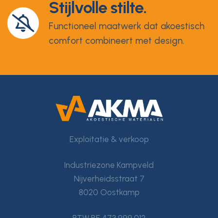
Stijlvolle stilte.
Functioneel maatwerk dat akoestisch
comfort combineert met design.
Exploitatie & verkoop
Industriezone Kampveld
Nijverheidsstraat 7
8020 Oostkamp
BTW BE 473.999.012