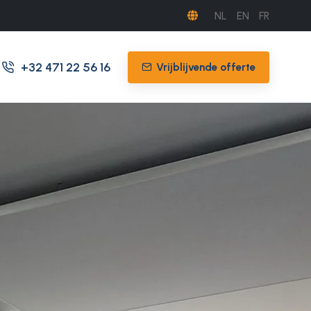
NL
EN
FR
+32 471 22 56 16
Vrijblijvende offerte