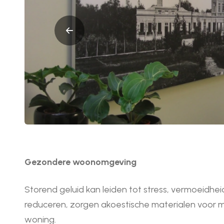
Gezondere woonomgeving
Storend geluid kan leiden tot stress, vermoeidheid
reduceren, zorgen akoestische materialen voor m
woning.