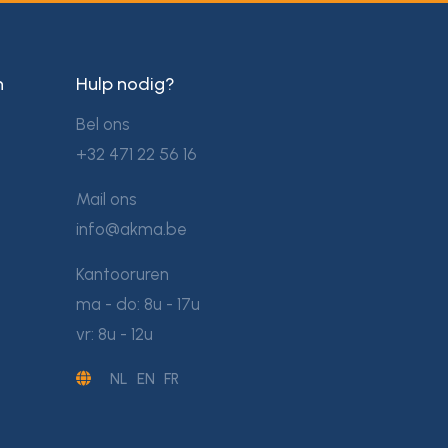
n
Hulp nodig?
Bel ons
+32 471 22 56 16
Mail ons
info@akma.be
Kantooruren
ma - do: 8u - 17u
vr: 8u - 12u
NL
EN
FR