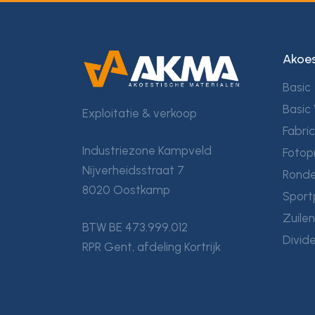
Akoes
Basic
Basic 
Exploitatie & verkoop
Fabri
Industriezone Kampveld
Fotop
Nijverheidsstraat 7
Ronde
8020 Oostkamp
Sport
Zuile
BTW BE 473.999.012
Divid
RPR Gent, afdeling Kortrijk