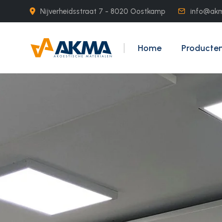
Nijverheidsstraat 7 - 8020 Oostkamp
info@ak
Home
Producte