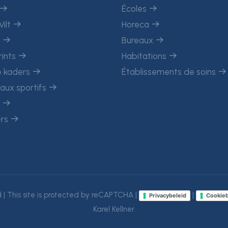
Écoles
Vilt
Horeca
c
Bureaux
rints
Habitations
 kaders
Établissements de soins
aux sportifs
n
ers
 | This site is protected by reCAPTCHA |
|
Privacybeleid
Cookieb
Karel Kellner.