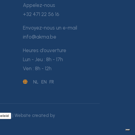
Appelez-nous
+32 471 22 56 16
Envoyez-nous un e-mail
info@akma.be
Heures d’ouverture
Lun - Jeu : 8h - 17h
Ven : 8h - 12h
NL
EN
FR
| Website created by
eleid