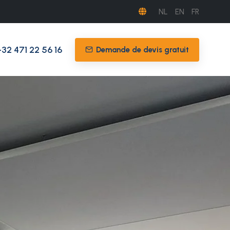
NL
EN
FR
+32 471 22 56 16
Demande de devis gratuit