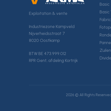
Basic
Basic 
Exploitation & vente
Fabri
Industriezone Kampveld
Fotop
Nijverheidsstraat 7
Ronde
8020 Oostkamp
Panne
Zuile
BTW BE 473.999.012
Divid
RPR Gent, afdeling Kortrijk
2026 © All Rights Reserved