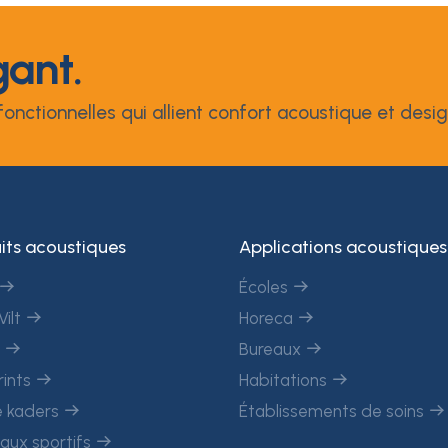
gant.
onctionnelles qui allient confort acoustique et desig
its acoustiques
Applications acoustiques
Écoles
Vilt
Horeca
c
Bureaux
rints
Habitations
 kaders
Établissements de soins
aux sportifs