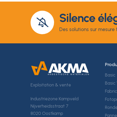
Silence élé
Des solutions sur mesure f
Produ
Basic
Basic 
Exploitation & vente
Fabri
Industriezone Kampveld
Fotop
Nijverheidsstraat 7
Ronde
8020 Oostkamp
Panne