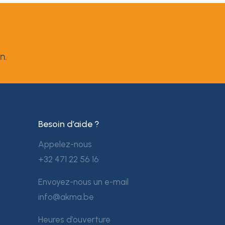
n.
Besoin d’aide ?
Appelez-nous
+32 471 22 56 16
Envoyez-nous un e-mail
info@akma.be
Heures d’ouverture