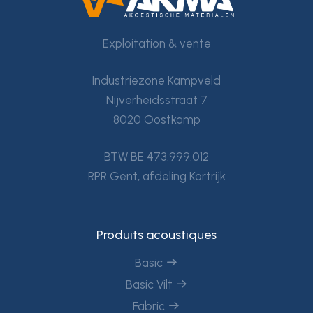
Exploitation & vente
Industriezone Kampveld
Nijverheidsstraat 7
8020 Oostkamp
BTW BE 473.999.012
RPR Gent, afdeling Kortrijk
Produits acoustiques
Basic
Basic Vilt
Fabric