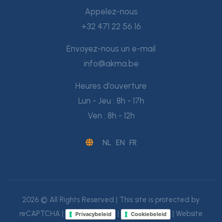
Appelez-nous
+32 471 22 56 16
Envoyez-nous un e-mail
info@akma.be
Heures d’ouverture
Lun - Jeu : 8h - 17h
Ven : 8h - 12h
NL
EN
FR
2026 © All Rights Reserved | This site is protected by
reCAPTCHA |
|
| Website
Privacybeleid
Cookiebeleid